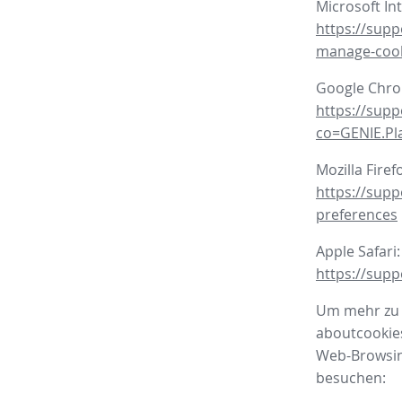
Microsoft In
https://supp
manage-coo
Google Chr
https://sup
co=GENIE.P
Mozilla Firef
https://supp
preferences
Apple Safari:
https://supp
Um mehr zu e
aboutcookies
Web-Browsing
besuchen: