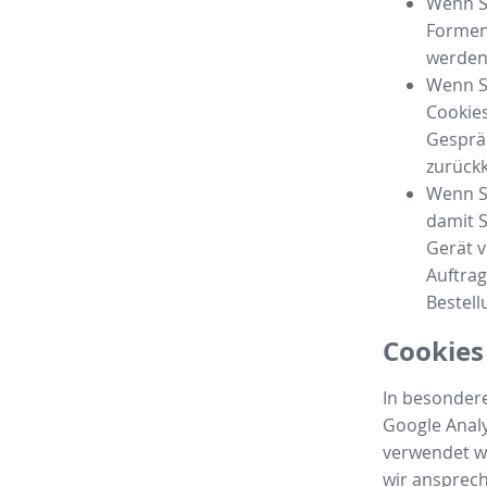
Wenn Si
Formen
werden,
Wenn S
Cookies
Gespräc
zurück
Wenn Si
damit S
Gerät v
Auftrag
Bestell
Cookies
In besondere
Google Analy
verwendet we
wir ansprec