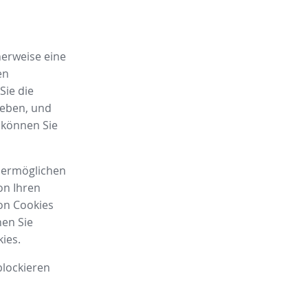
herweise eine
en
Sie die
ieben, und
, können Sie
r ermöglichen
on Ihren
von Cookies
nen Sie
ies.
blockieren