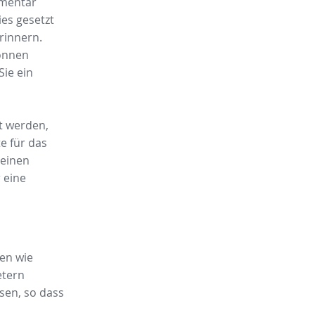
mmentar
es gesetzt
rinnern.
können
Sie ein
t werden,
e für das
 einen
 eine
en wie
etern
sen, so dass