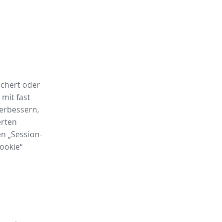
ichert oder
mit fast
verbessern,
erten
en „Session-
ookie“